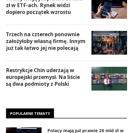
zł w ETF-ach. Rynek widzi
dopiero początek wzrostu
Trzech na czterech ponownie
założyłoby własną firmę. Innym
już tak łatwo jej nie polecają
Restrykcje Chin uderzają w
europejski przemysł. Na liście
są dwa podmioty z Polski
POPULARNE TEMATY
Polacy mają już prawie 20 mld zł w