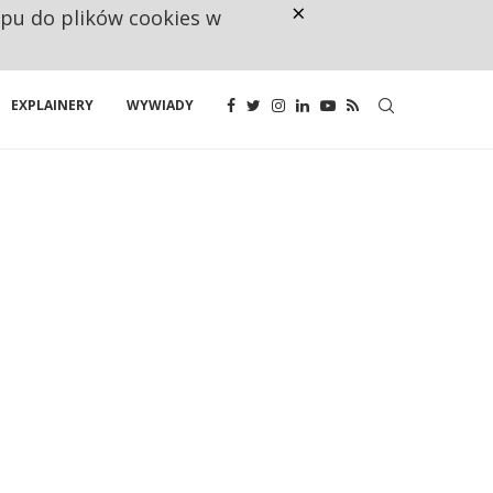
×
ępu do plików cookies w
NA JEDEN WAKAT PRZYPADAJĄ 
EXPLAINERY
WYWIADY