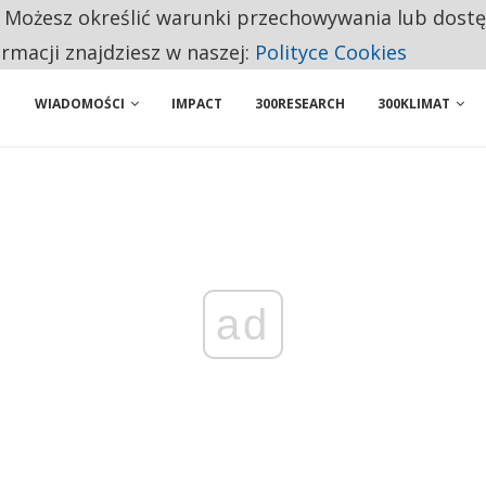
. Możesz określić warunki przechowywania lub dost
NIORZY PRZEZNACZAJĄ NA PODSTAWOWE ZAKUPY
ormacji znajdziesz w naszej:
Polityce Cookies
WIADOMOŚCI
IMPACT
300RESEARCH
300KLIMAT
ad