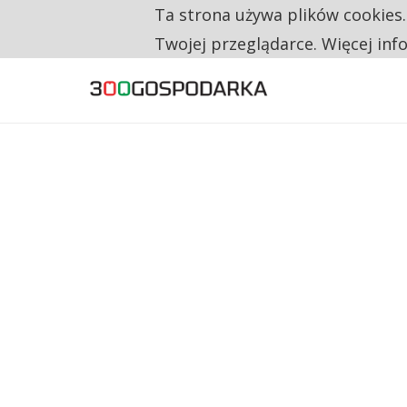
Ta strona używa plików cookies
TYLKO U NAS
CO TRZECIĄ ZŁOTÓWKĘ Z EMERYTURY SE
Twojej przeglądarce. Więcej inf