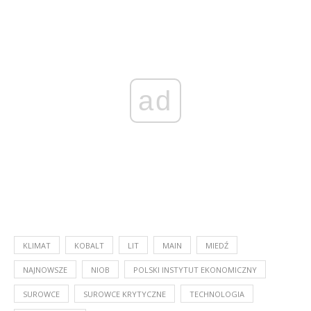
ad
KLIMAT
KOBALT
LIT
MAIN
MIEDŹ
NAJNOWSZE
NIOB
POLSKI INSTYTUT EKONOMICZNY
SUROWCE
SUROWCE KRYTYCZNE
TECHNOLOGIA