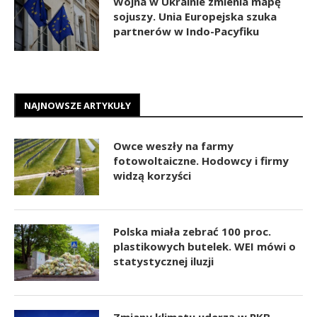
Wojna w Ukrainie zmienia mapę
sojuszy. Unia Europejska szuka
partnerów w Indo-Pacyfiku
NAJNOWSZE ARTYKUŁY
Owce weszły na farmy
fotowoltaiczne. Hodowcy i firmy
widzą korzyści
Polska miała zebrać 100 proc.
plastikowych butelek. WEI mówi o
statystycznej iluzji
Zmiany klimatu uderzą w PKB.