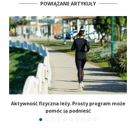
POWIĄZANE ARTYKUŁY
Aktywność fizyczna leży. Prosty program może
B
pomóc ją podnieść