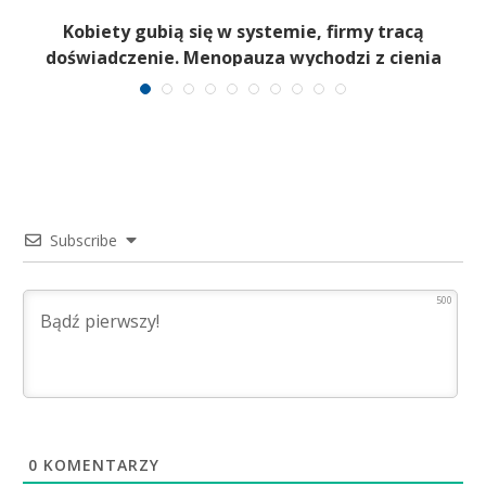
a
Kobiety gubią się w systemie, firmy tracą
6
doświadczenie. Menopauza wychodzi z cienia
Subscribe
500
0
KOMENTARZY