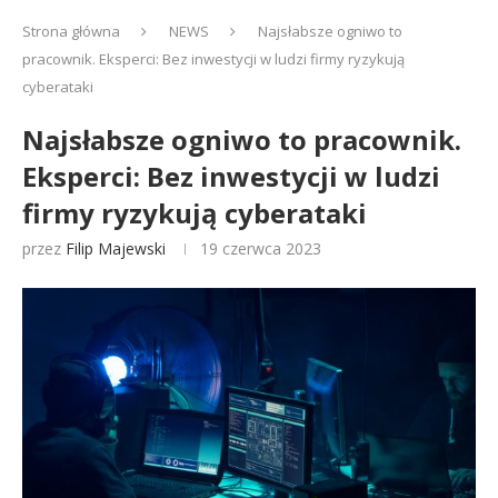
Strona główna
NEWS
Najsłabsze ogniwo to
pracownik. Eksperci: Bez inwestycji w ludzi firmy ryzykują
cyberataki
Najsłabsze ogniwo to pracownik.
Eksperci: Bez inwestycji w ludzi
firmy ryzykują cyberataki
przez
Filip Majewski
19 czerwca 2023