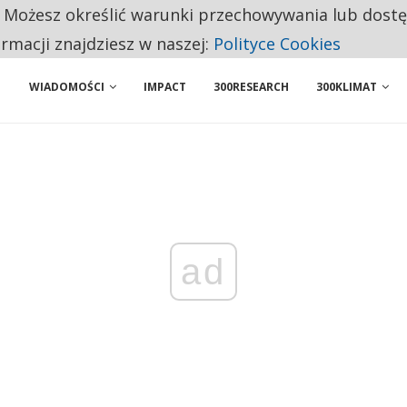
. Możesz określić warunki przechowywania lub dost
NIORZY PRZEZNACZAJĄ NA PODSTAWOWE ZAKUPY
ormacji znajdziesz w naszej:
Polityce Cookies
WIADOMOŚCI
IMPACT
300RESEARCH
300KLIMAT
ad