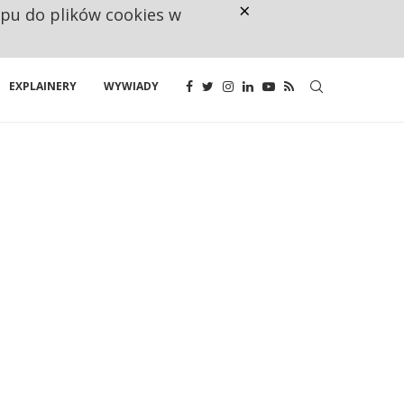
×
ępu do plików cookies w
NA JEDEN WAKAT PRZYPADAJĄ 
EXPLAINERY
WYWIADY