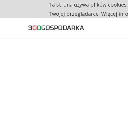
Ta strona używa plików cookies
TYLKO U NAS
CO TRZECIĄ ZŁOTÓWKĘ Z EMERYTURY SE
Twojej przeglądarce. Więcej inf