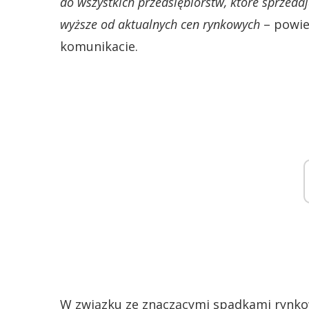
do wszystkich przedsiębiorstw, które sprzeda
wyższe od aktualnych cen rynkowych
– powie
komunikacie.
W związku ze znaczącymi spadkami rynko