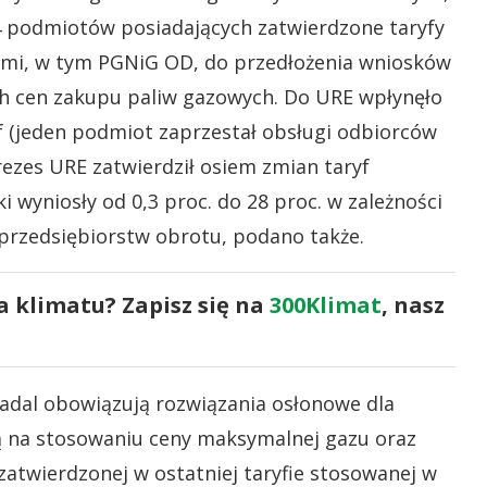
4 podmiotów posiadających zatwierdzone taryfy
ymi, w tym PGNiG OD, do przedłożenia wniosków
ch cen zakupu paliw gazowych. Do URE wpłynęło
f (jeden podmiot zaprzestał obsługi odbiorców
rezes URE zatwierdził osiem zmian taryf
 wyniosły od 0,3 proc. do 28 proc. w zależności
przedsiębiorstw obrotu, podano także.
a klimatu? Zapisz się na
300Klimat
, nasz
nadal obowiązują rozwiązania osłonowe dla
ą na stosowaniu ceny maksymalnej gazu oraz
zatwierdzonej w ostatniej taryfie stosowanej w