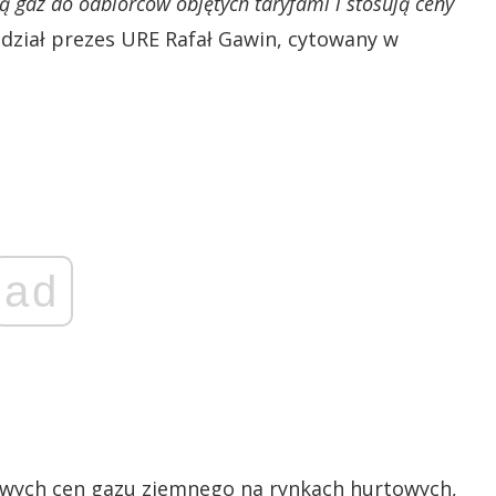
ją gaz do odbiorców objętych taryfami i stosują ceny
dział prezes URE Rafał Gawin, cytowany w
ad
wych cen gazu ziemnego na rynkach hurtowych,