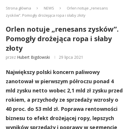
Strona główna
NEWS
Orlen notuje „renesans
zysków”. Pomogły drożejąca ropa i słaby złoty
Orlen notuje „renesans zysków”.
Pomogły drożejąca ropa i słaby
złoty
przez
Hubert Bigdowski
29 lipca 2021
Największy polski koncern paliwowy
zanotował w pierwszym półroczu ponad 4
mld zysku netto wobec 2,1 mld zł zysku przed
rokiem, a przychody ze sprzedaży wzrosły o
40 proc. do 53 mld zł. Poprawa rentowności
biznesu to efekt drożejącej ropy, lepszych
wyników sprzedaży i poprawy w segmencie