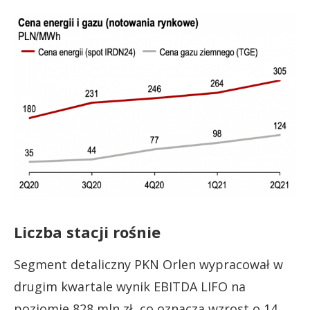
Liczba stacji rośnie
Segment detaliczny PKN Orlen wypracował w
drugim kwartale wynik EBITDA LIFO na
poziomie 828 mln zł, co oznacza wzrost o 14