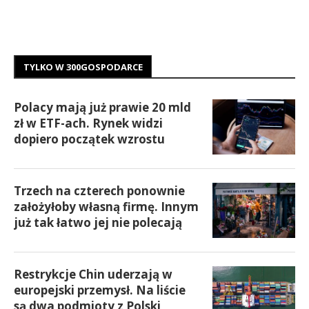
TYLKO W 300GOSPODARCE
Polacy mają już prawie 20 mld
zł w ETF-ach. Rynek widzi
dopiero początek wzrostu
Trzech na czterech ponownie
założyłoby własną firmę. Innym
już tak łatwo jej nie polecają
Restrykcje Chin uderzają w
europejski przemysł. Na liście
są dwa podmioty z Polski