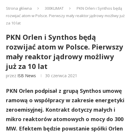
Strona główna
300KLIMAT
PKN Orlen i Synthos będą
rozwijać atom w Polsce. Pierwszy mały reaktor jądrowy możliwy już
za 10 lat
PKN Orlen i Synthos będą
rozwijać atom w Polsce. Pierwszy
mały reaktor jądrowy możliwy
już za 10 lat
przez
ISB News
30 czerwca 2021
PKN Orlen podpisał z grupą Synthos umowę
ramową o współpracy w zakresie energetyki
zeroemisyjnej. Kontrakt dotyczy małych i
mikro reaktorów atomowych o mocy do 300
MW. Efektem będzie powstanie spółki Orlen