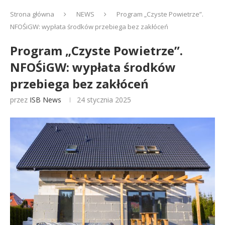
Strona główna
NEWS
Program „Czyste Powietrze”.
NFOŚiGW: wypłata środków przebiega bez zakłóceń
Program „Czyste Powietrze”.
NFOŚiGW: wypłata środków
przebiega bez zakłóceń
przez
ISB News
24 stycznia 2025