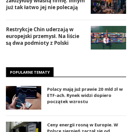
założyłoby własną firmę. Innym
już tak łatwo jej nie polecają
Restrykcje Chin uderzają w
europejski przemysł. Na liście
są dwa podmioty z Polski
POPULARNE TEMATY
Polacy mają już prawie 20 mld zł w
ETF-ach. Rynek widzi dopiero
początek wzrostu
Ceny energii rosną w Europie. W
Polsce sierpień zaczął się od