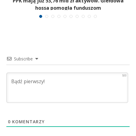
,
PPK mają już 53,76 mld zł aktywów. Giełdowa
hossa pomogła funduszom
Subscribe
500
0
KOMENTARZY