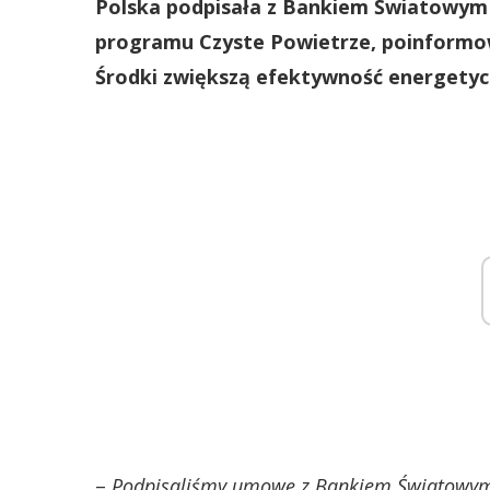
Polska podpisała z Bankiem Światowym
programu Czyste Powietrze, poinformow
Środki zwiększą efektywność energetycz
–
Podpisaliśmy umowę z Bankiem Światowym