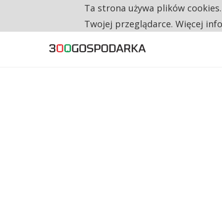
Ta strona używa plików cookies
TYLKO U NAS
NA JEDEN WAKAT PRZYPADAJĄ 62 ZGŁOSZ
Twojej przeglądarce. Więcej inf