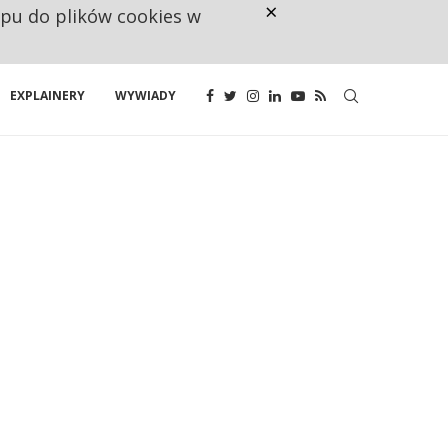
×
ępu do plików cookies w
160 ZNAKÓW TO ZA MAŁO. FUND
EXPLAINERY
WYWIADY