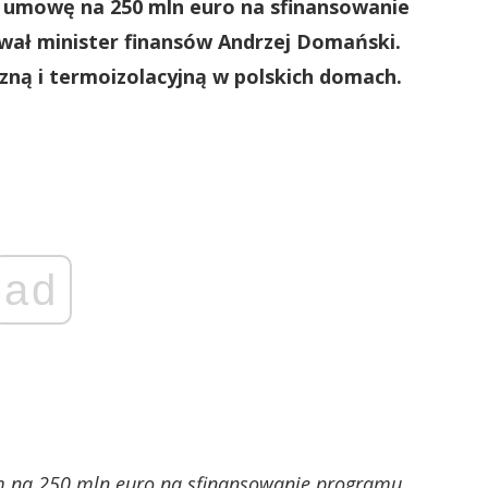
 umowę na 250 mln euro na sfinansowanie
ał minister finansów Andrzej Domański.
ną i termoizolacyjną w polskich domach.
ad
 na 250 mln euro na sfinansowanie programu