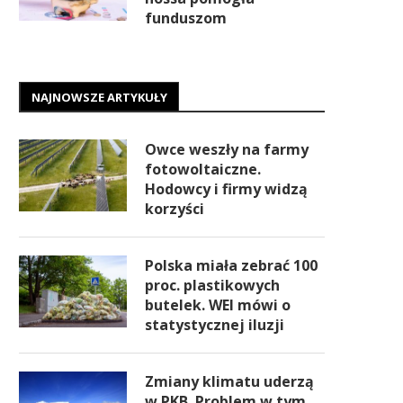
funduszom
NAJNOWSZE ARTYKUŁY
Owce weszły na farmy
fotowoltaiczne.
Hodowcy i firmy widzą
korzyści
Polska miała zebrać 100
proc. plastikowych
butelek. WEI mówi o
statystycznej iluzji
Zmiany klimatu uderzą
w PKB. Problem w tym,