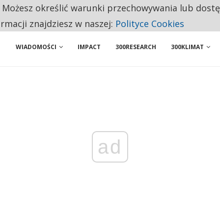
. Możesz określić warunki przechowywania lub dost
ENIA. WIELU KANDYDATÓW NIE ROZPOCZYNA PRACY
ormacji znajdziesz w naszej:
Polityce Cookies
WIADOMOŚCI
IMPACT
300RESEARCH
300KLIMAT
ad