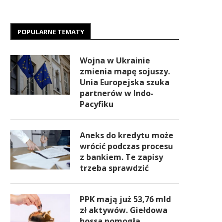
POPULARNE TEMATY
Wojna w Ukrainie
zmienia mapę sojuszy.
Unia Europejska szuka
partnerów w Indo-
Pacyfiku
Aneks do kredytu może
wrócić podczas procesu
z bankiem. Te zapisy
trzeba sprawdzić
PPK mają już 53,76 mld
zł aktywów. Giełdowa
hossa pomogła