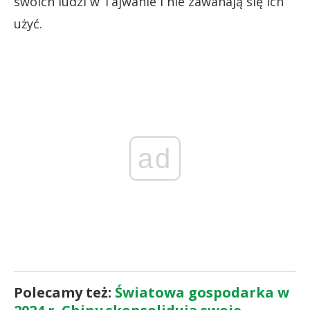
swoich ludzi w Tajwanie i nie zawahają się ich
użyć.
ad
Polecamy też:
Światowa gospodarka w