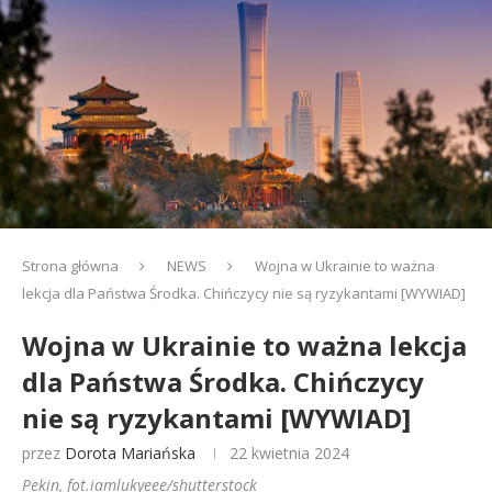
Strona główna
NEWS
Wojna w Ukrainie to ważna
lekcja dla Państwa Środka. Chińczycy nie są ryzykantami [WYWIAD]
Wojna w Ukrainie to ważna lekcja
dla Państwa Środka. Chińczycy
nie są ryzykantami [WYWIAD]
przez
Dorota Mariańska
22 kwietnia 2024
Pekin, fot.iamlukyeee/shutterstock