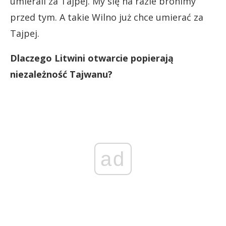
umierali za Tajpej. My się na razie bronimy
przed tym. A takie Wilno już chce umierać za
Tajpej.
Dlaczego Litwini otwarcie popierają
niezależność Tajwanu?
ad