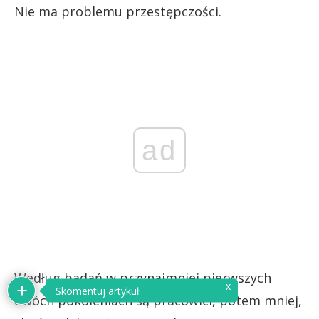
Nie ma problemu przestępczości.
ad
Według badań w przynajmniej pierwszych
x
Skomentuj artykuł
dwóch pokoleniach są pracowici, potem mniej,