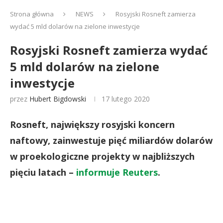
Strona główna
NEWS
Rosyjski Rosneft zamierza
wydać 5 mld dolarów na zielone inwestycje
Rosyjski Rosneft zamierza wydać
5 mld dolarów na zielone
inwestycje
przez
Hubert Bigdowski
17 lutego 2020
Rosneft, największy rosyjski koncern
naftowy, zainwestuje pięć miliardów dolarów
w proekologiczne projekty w najbliższych
pięciu latach –
informuje Reuters
.