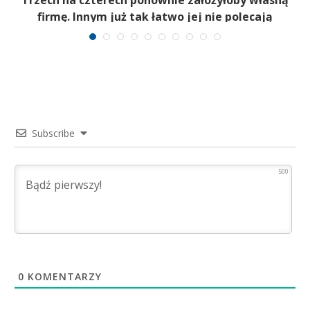
b
Trzech na czterech ponownie założyłoby własną
firmę. Innym już tak łatwo jej nie polecają
Subscribe
500
0
KOMENTARZY