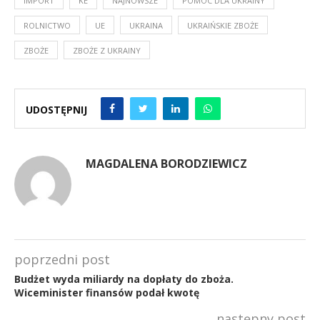
IMPORT
KE
NAJNOWSZE
POMOC DLA UKRAINY
ROLNICTWO
UE
UKRAINA
UKRAIŃSKIE ZBOŻE
ZBOŻE
ZBOŻE Z UKRAINY
UDOSTĘPNIJ
MAGDALENA BORODZIEWICZ
poprzedni post
Budżet wyda miliardy na dopłaty do zboża.
Wiceminister finansów podał kwotę
następny post