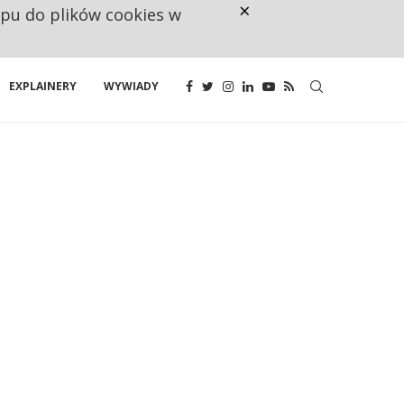
×
ępu do plików cookies w
NA JEDEN WAKAT PRZYPADAJĄ 
EXPLAINERY
WYWIADY