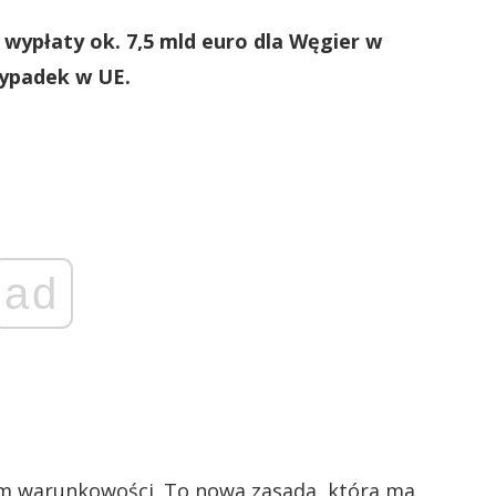
 wypłaty ok. 7,5 mld euro dla Węgier w
zypadek w UE.
ad
em warunkowości. To nowa zasada, która ma