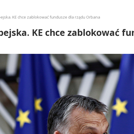
pejska. KE chce zablokować fundusze dla rządu Orbana
pejska. KE chce zablokować fu