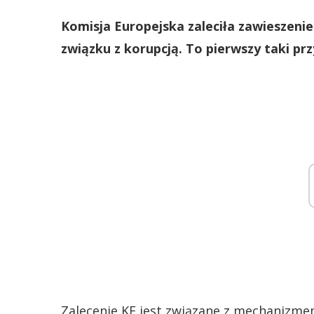
Komisja Europejska zaleciła zawieszenie
związku z korupcją. To pierwszy taki pr
Zalecenie KE jest związane z mechanizm