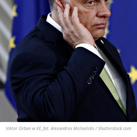
Viktor Orban w KE, fot. Alexandros Michailidis / Shutterstock.com