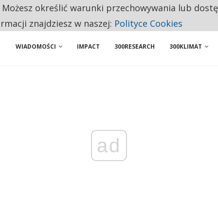
. Możesz określić warunki przechowywania lub dost
NIORZY PRZEZNACZAJĄ NA PODSTAWOWE ZAKUPY
ormacji znajdziesz w naszej:
Polityce Cookies
WIADOMOŚCI
IMPACT
300RESEARCH
300KLIMAT
ad