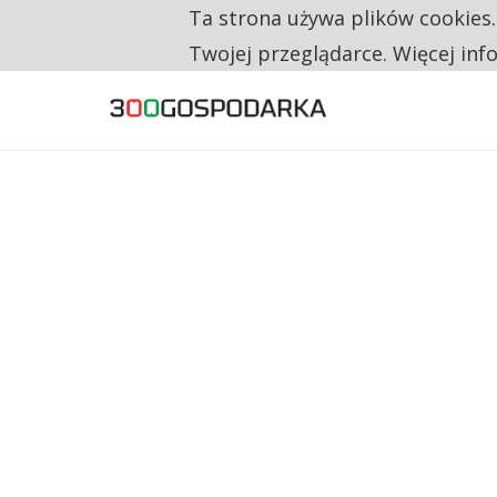
Ta strona używa plików cookies
TYLKO U NAS
CO TRZECIĄ ZŁOTÓWKĘ Z EMERYTURY SE
Twojej przeglądarce. Więcej inf