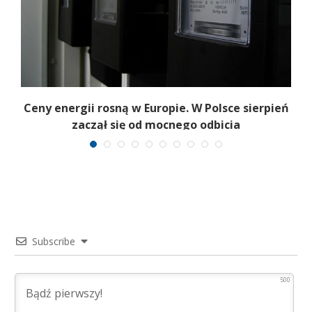
Ceny energii rosną w Europie. W Polsce sierpień
K
zaczął się od mocnego odbicia
Subscribe
500