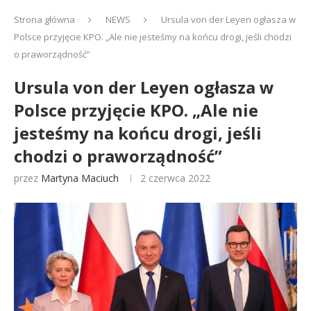
Strona główna
NEWS
Ursula von der Leyen ogłasza w
Polsce przyjęcie KPO. „Ale nie jesteśmy na końcu drogi, jeśli chodzi
o praworządność”
Ursula von der Leyen ogłasza w
Polsce przyjęcie KPO. „Ale nie
jesteśmy na końcu drogi, jeśli
chodzi o praworządność”
przez
Martyna Maciuch
2 czerwca 2022