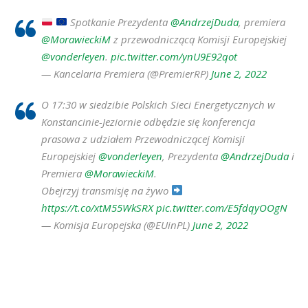
Spotkanie Prezydenta
@AndrzejDuda
, premiera
@MorawieckiM
z przewodniczącą Komisji Europejskiej
@vonderleyen
.
pic.twitter.com/ynU9E92qot
— Kancelaria Premiera (@PremierRP)
June 2, 2022
O 17:30 w siedzibie Polskich Sieci Energetycznych w
Konstancinie-Jeziornie odbędzie się konferencja
prasowa z udziałem Przewodniczącej Komisji
Europejskiej
@vonderleyen
, Prezydenta
@AndrzejDuda
i
Premiera
@MorawieckiM
.
Obejrzyj transmisję na żywo
https://t.co/xtM55WkSRX
pic.twitter.com/E5fdqyOOgN
— Komisja Europejska (@EUinPL)
June 2, 2022