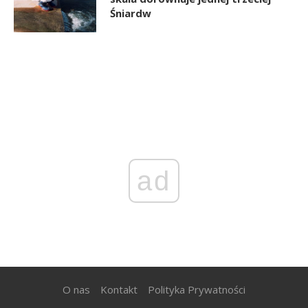
Śniardw
ad
O nas
Kontakt
Polityka Prywatności