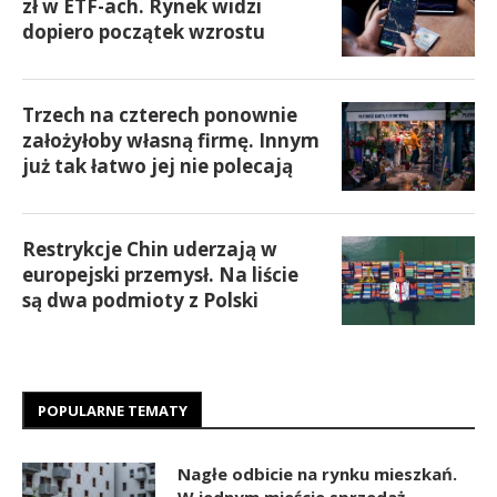
zł w ETF-ach. Rynek widzi
dopiero początek wzrostu
Trzech na czterech ponownie
założyłoby własną firmę. Innym
już tak łatwo jej nie polecają
Restrykcje Chin uderzają w
europejski przemysł. Na liście
są dwa podmioty z Polski
POPULARNE TEMATY
Nagłe odbicie na rynku mieszkań.
W jednym mieście sprzedaż