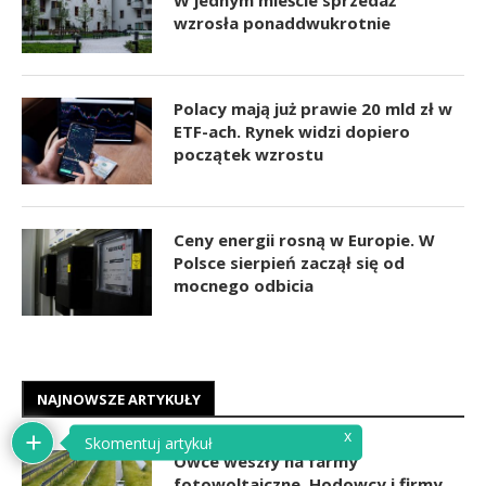
wzrosła ponaddwukrotnie
Polacy mają już prawie 20 mld zł w
ETF-ach. Rynek widzi dopiero
początek wzrostu
Ceny energii rosną w Europie. W
Polsce sierpień zaczął się od
mocnego odbicia
NAJNOWSZE ARTYKUŁY
x
Skomentuj artykuł
Owce weszły na farmy
fotowoltaiczne. Hodowcy i firmy