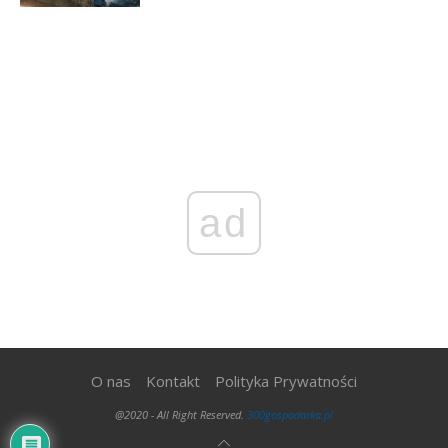
ad
O nas
Kontakt
Polityka Prywatności
@2020 - All Right Reserved.
300gospodarka.pl