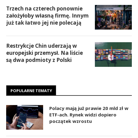
Trzech na czterech ponownie
założyłoby własną firmę. Innym
już tak łatwo jej nie polecają
Restrykcje Chin uderzają w
europejski przemysł. Na liście
są dwa podmioty z Polski
POPULARNE TEMATY
Polacy mają już prawie 20 mld zł w
ETF-ach. Rynek widzi dopiero
początek wzrostu