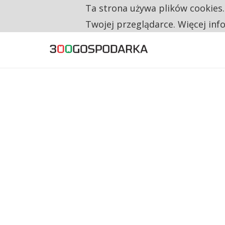
Ta strona używa plików cookies
TYLKO U NAS
RESTRYKCJE CHIN UDERZAJĄ W EUROPEJSKI
Twojej przeglądarce. Więcej inf