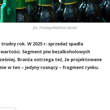
fot. Pixabay/Matthias Böckel
trudny rok. W 2025 r. sprzedaż spadła
 wartości. Segment piw bezalkoholowych
cześniej. Branża ostrzega też, że projektowane
ie w ten – jedyny rosnący – fragment rynku.