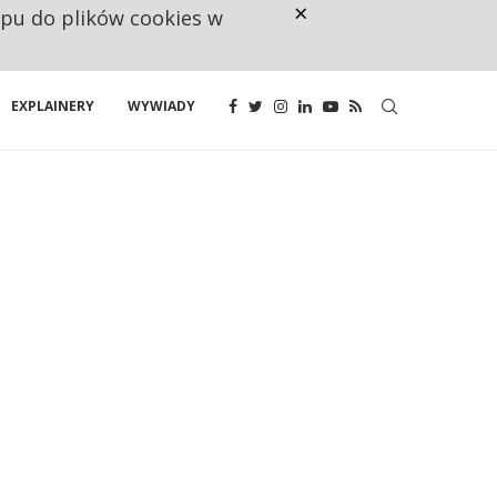
×
ępu do plików cookies w
CO TRZECIĄ ZŁOTÓWKĘ Z EMER
EXPLAINERY
WYWIADY