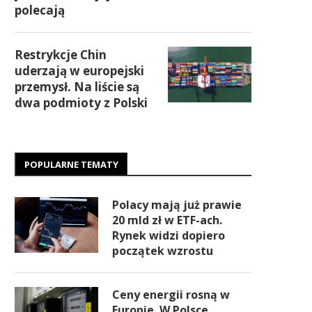
polecają
Restrykcje Chin
uderzają w europejski
przemysł. Na liście są
dwa podmioty z Polski
POPULARNE TEMATY
Polacy mają już prawie
20 mld zł w ETF-ach.
Rynek widzi dopiero
początek wzrostu
Ceny energii rosną w
Europie. W Polsce