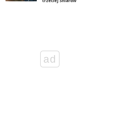
trzeciej Śniardw
ad