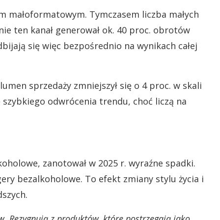
dlem małoformatowym. Tymczasem liczba małych
nie ten kanał generował ok. 40 proc. obrotów
bijają się więc bezpośrednio na wynikach całej
lumen sprzedaży zmniejszył się o 4 proc. w skali
ę szybkiego odwrócenia trendu, choć liczą na
lkoholowe, zanotował w 2025 r. wyraźne spadki.
gery bezalkoholowe. To efekt zmiany stylu życia i
dszych.
. Rezygnują z produktów, które postrzegają jako