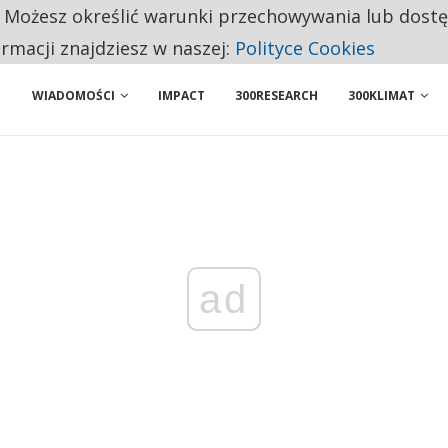
. Możesz określić warunki przechowywania lub dost
 PRZEMYSŁ. NA LIŚCIE SĄ DWA PODMIOTY Z POLSKI
ormacji znajdziesz w naszej:
Polityce Cookies
WIADOMOŚCI
IMPACT
300RESEARCH
300KLIMAT
ad