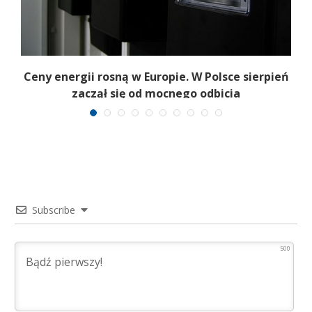
Ceny energii rosną w Europie. W Polsce sierpień
K
zaczął się od mocnego odbicia
Subscribe
500