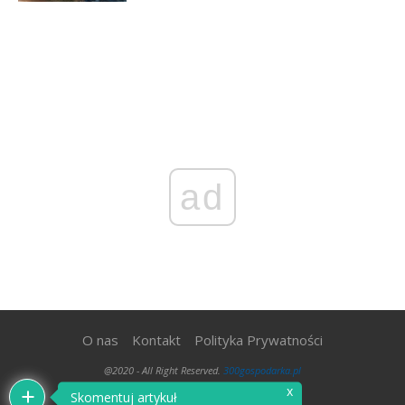
ad
O nas
Kontakt
Polityka Prywatności
@2020 - All Right Reserved.
300gospodarka.pl
x
Skomentuj artykuł