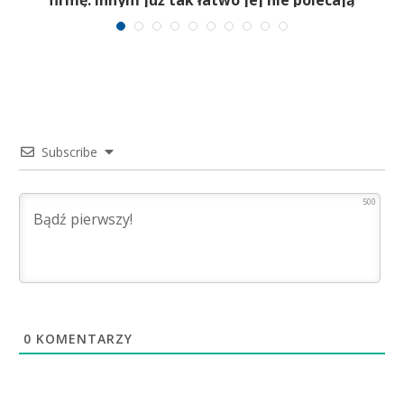
firmę. Innym już tak łatwo jej nie polecają
Subscribe
500
0
KOMENTARZY