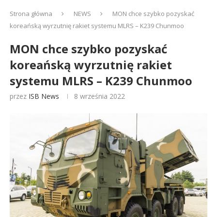
Strona główna
NEWS
MON chce szybko pozyskać
koreańską wyrzutnię rakiet systemu MLRS – K239 Chunmoo
MON chce szybko pozyskać
koreańską wyrzutnię rakiet
systemu MLRS – K239 Chunmoo
przez
ISB News
8 września 2022