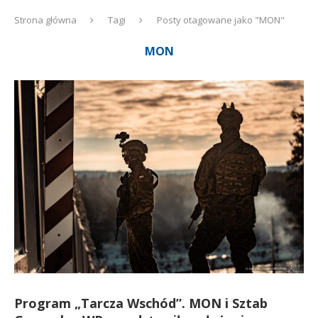
Strona główna
Tagi
Posty otagowane jako "MON"
MON
Program „Tarcza Wschód”. MON i Sztab