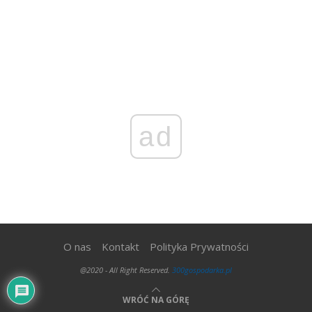
ad
O nas
Kontakt
Polityka Prywatności
@2020 - All Right Reserved.
300gospodarka.pl
WRÓĆ NA GÓRĘ