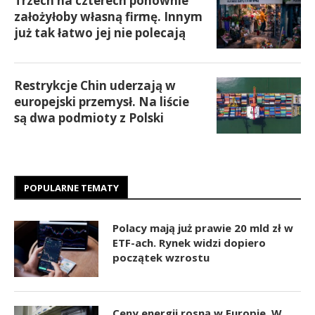
Trzech na czterech ponownie
założyłoby własną firmę. Innym
już tak łatwo jej nie polecają
Restrykcje Chin uderzają w
europejski przemysł. Na liście
są dwa podmioty z Polski
POPULARNE TEMATY
Polacy mają już prawie 20 mld zł w
ETF-ach. Rynek widzi dopiero
początek wzrostu
Ceny energii rosną w Europie. W