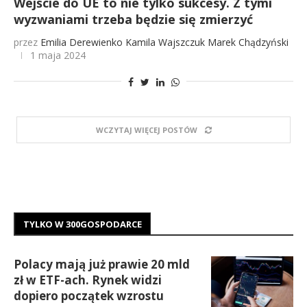
Wejście do UE to nie tylko sukcesy. Z tymi
wyzwaniami trzeba będzie się zmierzyć
przez
Emilia Derewienko
Kamila Wajszczuk
Marek Chądzyński
1 maja 2024
WCZYTAJ WIĘCEJ POSTÓW
TYLKO W 300GOSPODARCE
Polacy mają już prawie 20 mld
zł w ETF-ach. Rynek widzi
dopiero początek wzrostu