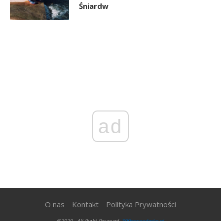
Śniardw
ad
O nas
Kontakt
Polityka Prywatności
@2020 - All Right Reserved.
300gospodarka.pl