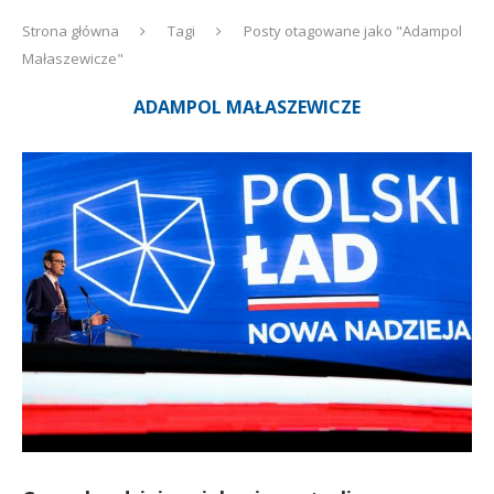
Strona główna
Tagi
Posty otagowane jako "Adampol
Małaszewicze"
ADAMPOL MAŁASZEWICZE