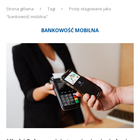
Strona główna
Tagi
Posty otagowane jako
"bankowość mobilna"
BANKOWOŚĆ MOBILNA