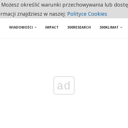
. Możesz określić warunki przechowywania lub dost
BY WŁASNĄ FIRMĘ. INNYM JUŻ TAK ŁATWO JEJ NIE POLECAJĄ
ormacji znajdziesz w naszej:
Polityce Cookies
WIADOMOŚCI
IMPACT
300RESEARCH
300KLIMAT
ad