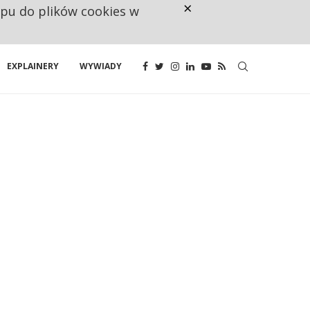
×
ępu do plików cookies w
RESTRYKCJE CHIN UDERZAJĄ W E
EXPLAINERY
WYWIADY