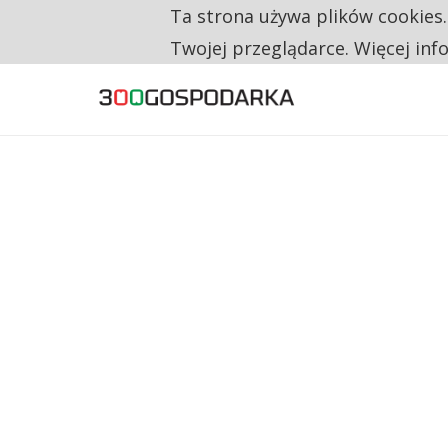
Ta strona używa plików cookies
TYLKO U NAS
TRZECH NA CZTERECH PONOWNIE ZAŁOŻYŁO
Twojej przeglądarce. Więcej inf