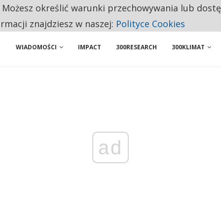
. Możesz określić warunki przechowywania lub dost
 PRZEMYSŁ. NA LIŚCIE SĄ DWA PODMIOTY Z POLSKI
ormacji znajdziesz w naszej:
Polityce Cookies
WIADOMOŚCI
IMPACT
300RESEARCH
300KLIMAT
ad