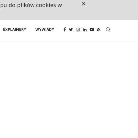
×
ępu do plików cookies w
CO TRZECIĄ ZŁOTÓWKĘ Z EMER
EXPLAINERY
WYWIADY