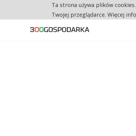
Ta strona używa plików cookies
TYLKO U NAS
RESTRYKCJE CHIN UDERZAJĄ W EUROPEJSKI
Twojej przeglądarce. Więcej inf