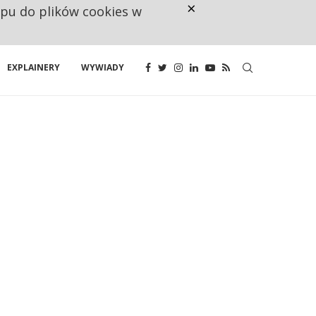
×
ępu do plików cookies w
RESTRYKCJE CHIN UDERZAJĄ W E
EXPLAINERY
WYWIADY