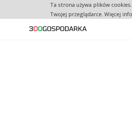
Ta strona używa plików cookies
TYLKO U NAS
TRZECH NA CZTERECH PONOWNIE ZAŁOŻYŁO
Twojej przeglądarce. Więcej inf