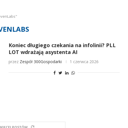
evenLabs"
VENLABS
Koniec długiego czekania na infolinii? PLL
LOT wdrażają asystenta AI
przez
Zespół 300Gospodarki
1 czerwca 2026
WIĘCEJ POSTÓW