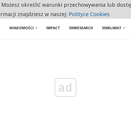
. Możesz określić warunki przechowywania lub dost
BY WŁASNĄ FIRMĘ. INNYM JUŻ TAK ŁATWO JEJ NIE POLECAJĄ
ormacji znajdziesz w naszej:
Polityce Cookies
WIADOMOŚCI
IMPACT
300RESEARCH
300KLIMAT
ad