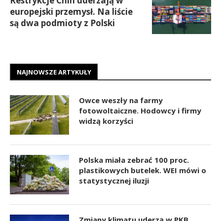
Restrykcje Chin uderzają w
europejski przemysł. Na liście
są dwa podmioty z Polski
NAJNOWSZE ARTYKUŁY
Owce weszły na farmy
fotowoltaiczne. Hodowcy i firmy
widzą korzyści
Polska miała zebrać 100 proc.
plastikowych butelek. WEI mówi o
statystycznej iluzji
Zmiany klimatu uderzą w PKB.