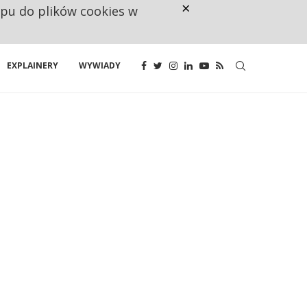
×
ępu do plików cookies w
CO TRZECIĄ ZŁOTÓWKĘ Z EMER
EXPLAINERY
WYWIADY