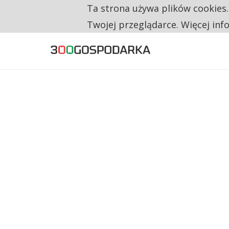
Ta strona używa plików cookies
TYLKO U NAS
RESTRYKCJE CHIN UDERZAJĄ W EUROPEJSKI
Twojej przeglądarce. Więcej inf