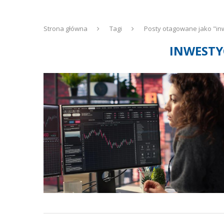
Strona główna
Tagi
Posty otagowane jako "in
INWESTY