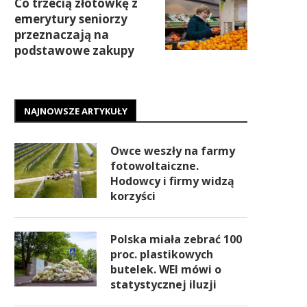
Co trzecią złotówkę z
emerytury seniorzy
przeznaczają na
podstawowe zakupy
NAJNOWSZE ARTYKUŁY
Owce weszły na farmy
fotowoltaiczne.
Hodowcy i firmy widzą
korzyści
Polska miała zebrać 100
proc. plastikowych
butelek. WEI mówi o
statystycznej iluzji