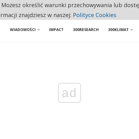
. Możesz określić warunki przechowywania lub dost
 PRZEMYSŁ. NA LIŚCIE SĄ DWA PODMIOTY Z POLSKI
ormacji znajdziesz w naszej:
Polityce Cookies
WIADOMOŚCI
IMPACT
300RESEARCH
300KLIMAT
ad