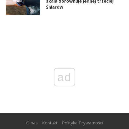
skala dorównuje jednej trzeciej
Śniardw
ad
O nas
Kontakt
Polityka Prywatności