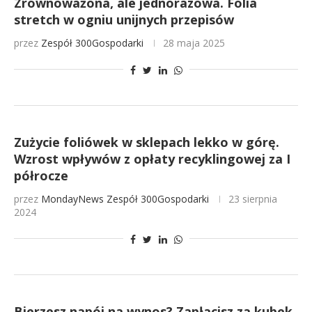
Zrównoważona, ale jednorazowa. Folia
stretch w ogniu unijnych przepisów
przez
Zespół 300Gospodarki
28 maja 2025
Zużycie foliówek w sklepach lekko w górę.
Wzrost wpływów z opłaty recyklingowej za I
półrocze
przez
MondayNews
Zespół 300Gospodarki
23 sierpnia
2024
Bierzesz napój na wynos? Zapłacisz za kubek.