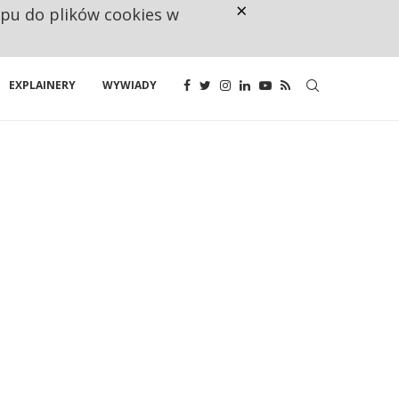
×
ępu do plików cookies w
CO TRZECIĄ ZŁOTÓWKĘ Z EMER
EXPLAINERY
WYWIADY