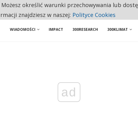
. Możesz określić warunki przechowywania lub dost
 PRZEMYSŁ. NA LIŚCIE SĄ DWA PODMIOTY Z POLSKI
ormacji znajdziesz w naszej:
Polityce Cookies
WIADOMOŚCI
IMPACT
300RESEARCH
300KLIMAT
ad