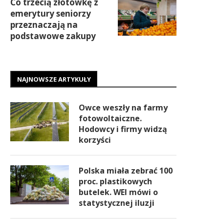
Co trzecią złotówkę z
emerytury seniorzy
przeznaczają na
podstawowe zakupy
NAJNOWSZE ARTYKUŁY
Owce weszły na farmy
fotowoltaiczne.
Hodowcy i firmy widzą
korzyści
Polska miała zebrać 100
proc. plastikowych
butelek. WEI mówi o
statystycznej iluzji