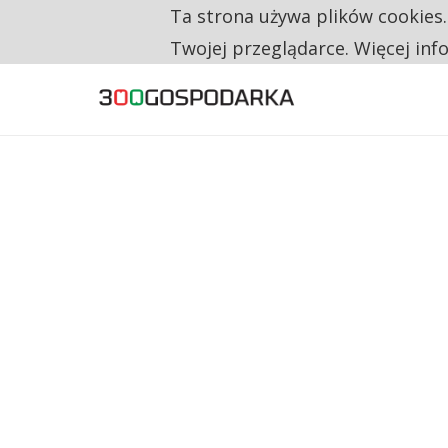
Ta strona używa plików cookies
TYLKO U NAS
RESTRYKCJE CHIN UDERZAJĄ W EUROPEJSKI
Twojej przeglądarce. Więcej inf