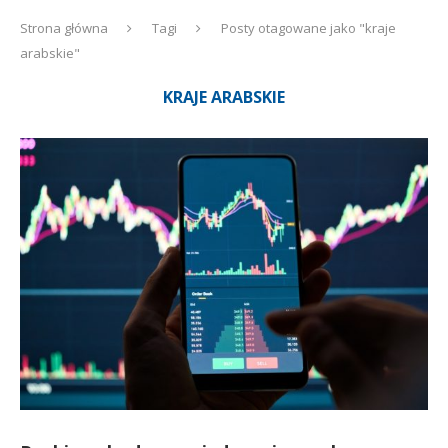
Strona główna
Tagi
Posty otagowane jako "kraje
arabskie"
KRAJE ARABSKIE