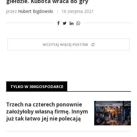
giełdzie. Kubota wraca do gry
przez
Hubert Bigdowski
16 sierpnia 2021
WCZYTAJ WIĘCEJ POSTÓW
TYLKO W 300GOSPODARCE
Trzech na czterech ponownie
założyłoby własną firmę. Innym
już tak łatwo jej nie polecają