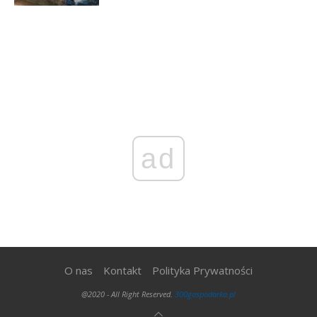
ad
O nas
Kontakt
Polityka Prywatności
@2020 - All Right Reserved.
300gospodarka.pl