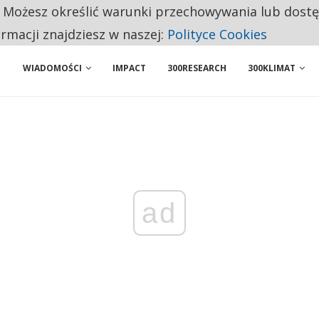
. Możesz określić warunki przechowywania lub dost
 PRZEMYSŁ. NA LIŚCIE SĄ DWA PODMIOTY Z POLSKI
ormacji znajdziesz w naszej:
Polityce Cookies
WIADOMOŚCI
IMPACT
300RESEARCH
300KLIMAT
ad