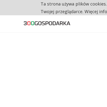
Ta strona używa plików cookies
TYLKO U NAS
RESTRYKCJE CHIN UDERZAJĄ W EUROPEJSKI
Twojej przeglądarce. Więcej inf