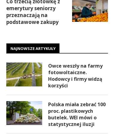
Co trzecią złotówkę z
emerytury seniorzy
przeznaczają na
podstawowe zakupy
NAJNOWSZE ARTYKUŁY
Owce weszły na farmy
fotowoltaiczne.
Hodowcy i firmy widzą
korzyści
Polska miała zebrać 100
proc. plastikowych
butelek. WEI mówi o
statystycznej iluzji