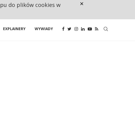
×
ępu do plików cookies w
CO TRZECIĄ ZŁOTÓWKĘ Z EMER
EXPLAINERY
WYWIADY