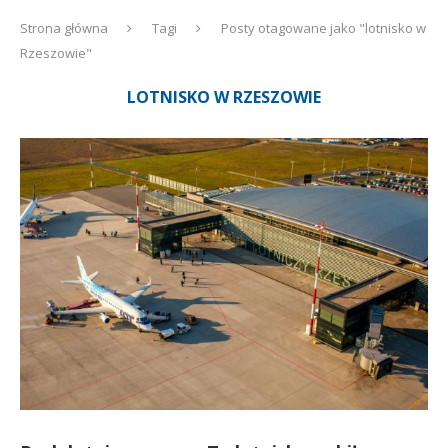
Strona główna
Tagi
Posty otagowane jako "lotnisko w
Rzeszowie"
LOTNISKO W RZESZOWIE