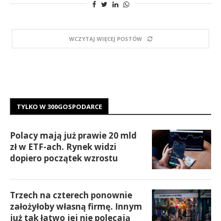
WCZYTAJ WIĘCEJ POSTÓW
TYLKO W 300GOSPODARCE
Polacy mają już prawie 20 mld
zł w ETF-ach. Rynek widzi
dopiero początek wzrostu
Trzech na czterech ponownie
założyłoby własną firmę. Innym
już tak łatwo jej nie polecają