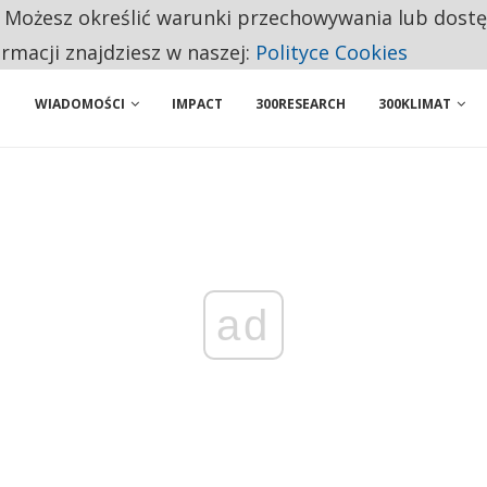
. Możesz określić warunki przechowywania lub dost
NIORZY PRZEZNACZAJĄ NA PODSTAWOWE ZAKUPY
ormacji znajdziesz w naszej:
Polityce Cookies
WIADOMOŚCI
IMPACT
300RESEARCH
300KLIMAT
ad