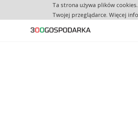
Ta strona używa plików cookies
TYLKO U NAS
CO TRZECIĄ ZŁOTÓWKĘ Z EMERYTURY SE
Twojej przeglądarce. Więcej inf