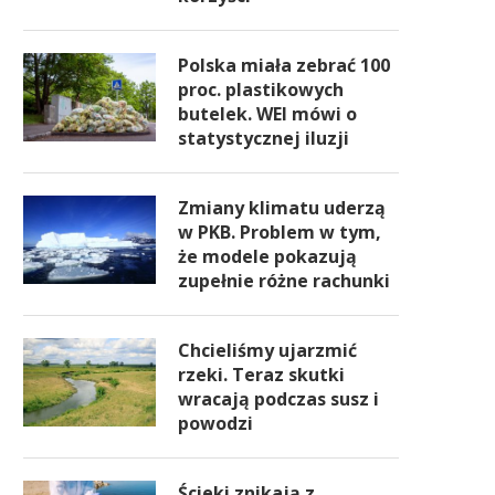
Polska miała zebrać 100
proc. plastikowych
butelek. WEI mówi o
statystycznej iluzji
Zmiany klimatu uderzą
w PKB. Problem w tym,
że modele pokazują
zupełnie różne rachunki
Chcieliśmy ujarzmić
rzeki. Teraz skutki
wracają podczas susz i
powodzi
Ścieki znikają z