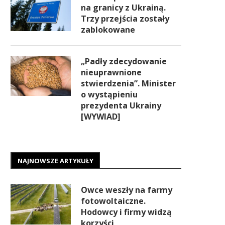
na granicy z Ukrainą.
Trzy przejścia zostały
zablokowane
„Padły zdecydowanie
nieuprawnione
stwierdzenia”. Minister
o wystąpieniu
prezydenta Ukrainy
[WYWIAD]
NAJNOWSZE ARTYKUŁY
Owce weszły na farmy
fotowoltaiczne.
Hodowcy i firmy widzą
korzyści