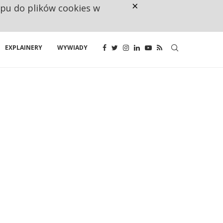
×
ępu do plików cookies w
NA JEDEN WAKAT PRZYPADAJĄ 
EXPLAINERY
WYWIADY