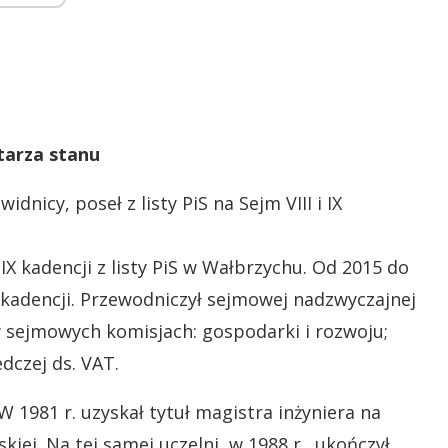
tarza stanu
idnicy, poseł z listy PiS na Sejm VIII i IX
X kadencji z listy PiS w Wałbrzychu. Od 2015 do
III kadencji. Przewodniczył sejmowej nadzwyczajnej
 w sejmowych komisjach: gospodarki i rozwoju;
dczej ds. VAT.
 W 1981 r. uzyskał tytuł magistra inżyniera na
kiej. Na tej samej uczelni, w 1988 r., ukończył