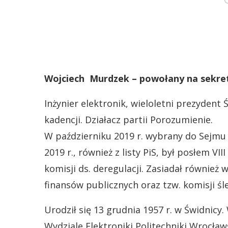
Wojciech Murdzek – powołany na sekre
Inżynier elektronik, wieloletni prezydent Św
kadencji. Działacz partii Porozumienie.
W październiku 2019 r. wybrany do Sejmu I
2019 r., również z listy PiS, był posłem V
komisji ds. deregulacji. Zasiadał również
finansów publicznych oraz tzw. komisji śle
Urodził się 13 grudnia 1957 r. w Świdnicy.
Wydziale Elektroniki Politechniki Wrocławs