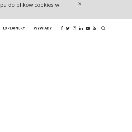
×
ępu do plików cookies w
RESTRYKCJE CHIN UDERZAJĄ W E
EXPLAINERY
WYWIADY