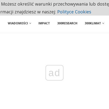
. Możesz określić warunki przechowywania lub dost
BY WŁASNĄ FIRMĘ. INNYM JUŻ TAK ŁATWO JEJ NIE POLECAJĄ
ormacji znajdziesz w naszej:
Polityce Cookies
WIADOMOŚCI
IMPACT
300RESEARCH
300KLIMAT
ad