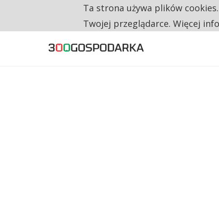
Ta strona używa plików cookies
TYLKO U NAS
TRZECH NA CZTERECH PONOWNIE ZAŁOŻYŁO
Twojej przeglądarce. Więcej inf