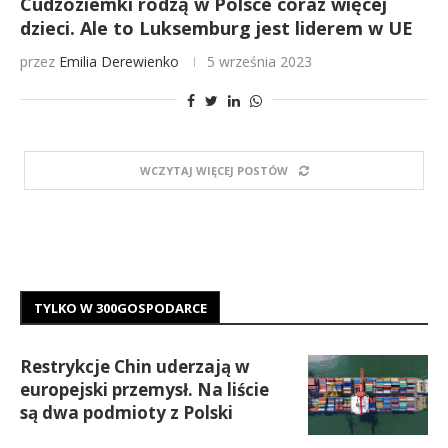
Cudzoziemki rodzą w Polsce coraz więcej
dzieci. Ale to Luksemburg jest liderem w UE
przez
Emilia Derewienko
5 września 2023
WCZYTAJ WIĘCEJ POSTÓW
TYLKO W 300GOSPODARCE
Restrykcje Chin uderzają w
europejski przemysł. Na liście
są dwa podmioty z Polski