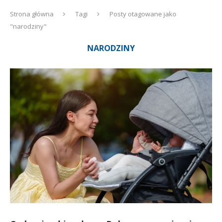
Strona główna
Tagi
Posty otagowane jako
"narodziny"
NARODZINY