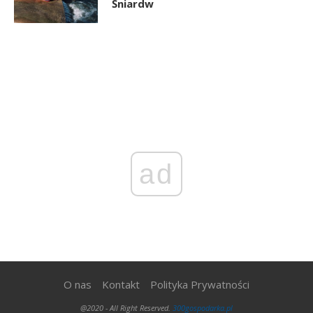
Śniardw
ad
O nas
Kontakt
Polityka Prywatności
@2020 - All Right Reserved.
300gospodarka.pl