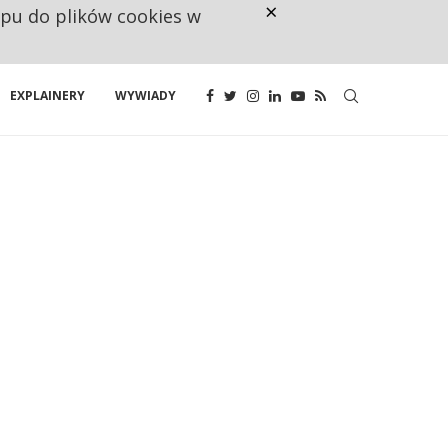
×
ępu do plików cookies w
CO TRZECIĄ ZŁOTÓWKĘ Z EMER
EXPLAINERY
WYWIADY