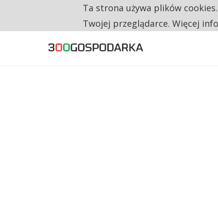
Ta strona używa plików cookies
TYLKO U NAS
RESTRYKCJE CHIN UDERZAJĄ W EUROPEJSKI
Twojej przeglądarce. Więcej inf