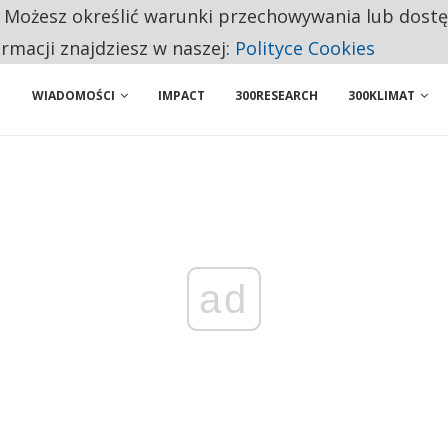
. Możesz określić warunki przechowywania lub dost
 PRZEMYSŁ. NA LIŚCIE SĄ DWA PODMIOTY Z POLSKI
ormacji znajdziesz w naszej:
Polityce Cookies
WIADOMOŚCI
IMPACT
300RESEARCH
300KLIMAT
ad