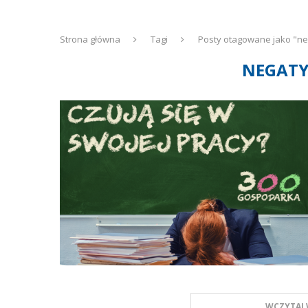
Strona główna
Tagi
Posty otagowane jako "n
NEGATY
WCZYTAJ 