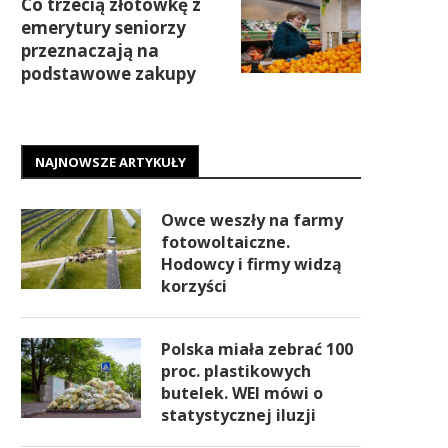
Co trzecią złotówkę z
emerytury seniorzy
przeznaczają na
podstawowe zakupy
NAJNOWSZE ARTYKUŁY
Owce weszły na farmy
fotowoltaiczne.
Hodowcy i firmy widzą
korzyści
Polska miała zebrać 100
proc. plastikowych
butelek. WEI mówi o
statystycznej iluzji