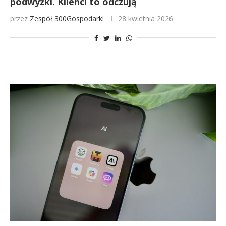
podwyżki. Klienci to odczują
przez
Zespół 300Gospodarki
28 kwietnia 2026