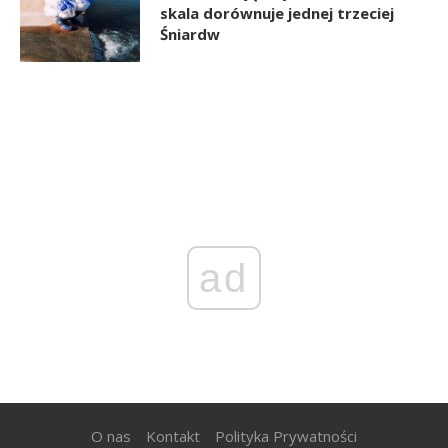
skala dorównuje jednej trzeciej
Śniardw
ad
O nas
Kontakt
Polityka Prywatności