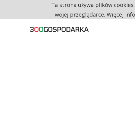
Ta strona używa plików cookies
TYLKO U NAS
RESTRYKCJE CHIN UDERZAJĄ W EUROPEJSKI
Twojej przeglądarce. Więcej inf