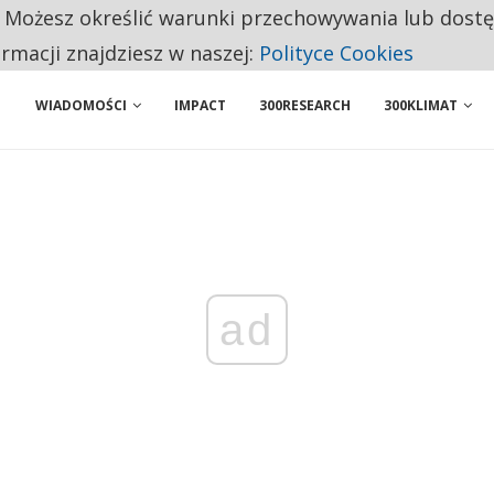
. Możesz określić warunki przechowywania lub dost
 PRZEMYSŁ. NA LIŚCIE SĄ DWA PODMIOTY Z POLSKI
ormacji znajdziesz w naszej:
Polityce Cookies
WIADOMOŚCI
IMPACT
300RESEARCH
300KLIMAT
ad