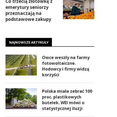
Co trzecią złotówkę z
emerytury seniorzy
przeznaczają na
podstawowe zakupy
NAJNOWSZE ARTYKUŁY
Owce weszły na farmy
fotowoltaiczne.
Hodowcy i firmy widzą
korzyści
Polska miała zebrać 100
proc. plastikowych
butelek. WEI mówi o
statystycznej iluzji