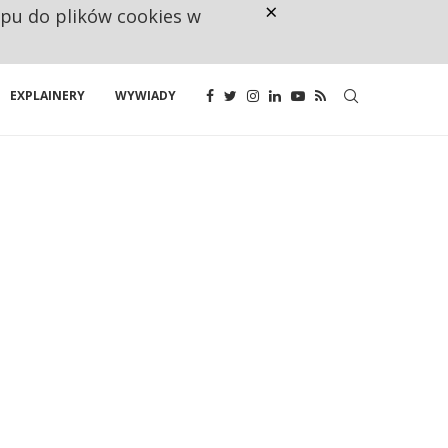
×
ępu do plików cookies w
CO TRZECIĄ ZŁOTÓWKĘ Z EMER
EXPLAINERY
WYWIADY