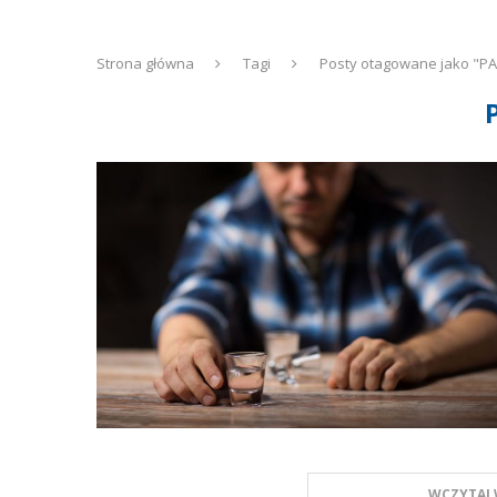
Strona główna
Tagi
Posty otagowane jako "P
WCZYTAJ 