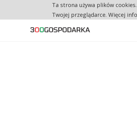
Ta strona używa plików cookies
TYLKO U NAS
RESTRYKCJE CHIN UDERZAJĄ W EUROPEJSKI
Twojej przeglądarce. Więcej inf