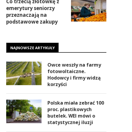
Co trzecią złotówkę z
emerytury seniorzy
przeznaczają na
podstawowe zakupy
NAJNOWSZE ARTYKUŁY
Owce weszły na farmy
fotowoltaiczne.
Hodowcy i firmy widzą
korzyści
Polska miała zebrać 100
proc. plastikowych
butelek. WEI mówi o
statystycznej iluzji