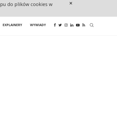
×
ępu do plików cookies w
CO TRZECIĄ ZŁOTÓWKĘ Z EMER
EXPLAINERY
WYWIADY