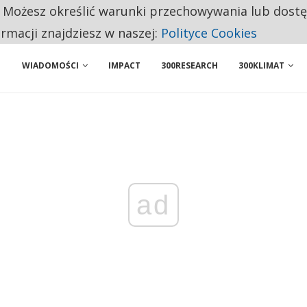
. Możesz określić warunki przechowywania lub dost
 PRZEMYSŁ. NA LIŚCIE SĄ DWA PODMIOTY Z POLSKI
ormacji znajdziesz w naszej:
Polityce Cookies
WIADOMOŚCI
IMPACT
300RESEARCH
300KLIMAT
ad