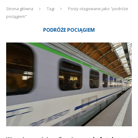
Strona główna
Tagi
Posty otagowane jako "podróże
pociągiem"
PODRÓŻE POCIĄGIEM