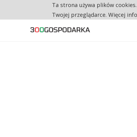
Ta strona używa plików cookies
TYLKO U NAS
RESTRYKCJE CHIN UDERZAJĄ W EUROPEJSKI
Twojej przeglądarce. Więcej inf