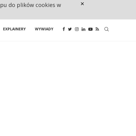
×
ępu do plików cookies w
CO TRZECIĄ ZŁOTÓWKĘ Z EMER
EXPLAINERY
WYWIADY