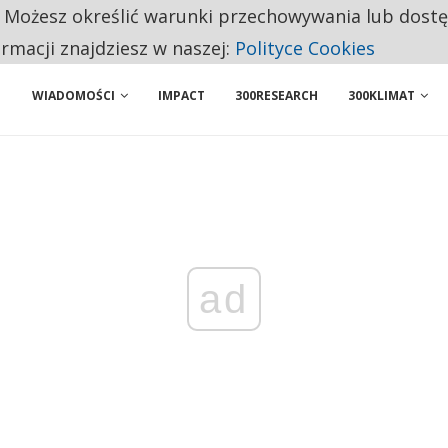
. Możesz określić warunki przechowywania lub dost
 PRZEMYSŁ. NA LIŚCIE SĄ DWA PODMIOTY Z POLSKI
ormacji znajdziesz w naszej:
Polityce Cookies
WIADOMOŚCI
IMPACT
300RESEARCH
300KLIMAT
ad