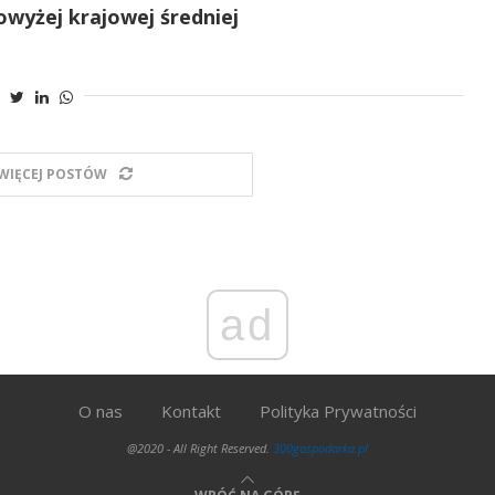
wyżej krajowej średniej
WIĘCEJ POSTÓW
ad
O nas
Kontakt
Polityka Prywatności
@2020 - All Right Reserved.
300gospodarka.pl