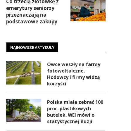
Co trzecią złotówkę z
emerytury seniorzy
przeznaczają na
podstawowe zakupy
NAJNOWSZE ARTYKUŁY
Owce weszły na farmy
fotowoltaiczne.
Hodowcy i firmy widzą
korzyści
Polska miała zebrać 100
proc. plastikowych
butelek. WEI mówi o
statystycznej iluzji