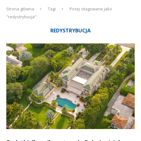
Strona główna
Tagi
Posty otagowane jako
"redystrybucja"
REDYSTRYBUCJA